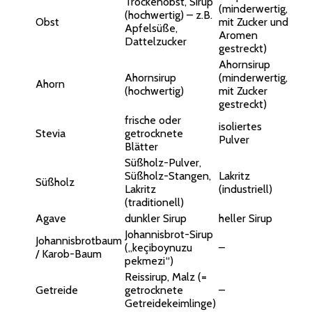
Trockenobst, Sirup
(minderwertig,
(hochwertig) – z.B.
Obst
mit Zucker und
Apfelsüße,
Aromen
Dattelzucker
gestreckt)
Ahornsirup
Ahornsirup
(minderwertig,
Ahorn
(hochwertig)
mit Zucker
gestreckt)
frische oder
isoliertes
Stevia
getrocknete
Pulver
Blätter
Süßholz-Pulver,
Süßholz-Stangen,
Lakritz
Süßholz
Lakritz
(industriell)
(traditionell)
Agave
dunkler Sirup
heller Sirup
Johannisbrot-Sirup
Johannisbrotbaum
(„keçiboynuzu
–
/ Karob-Baum
pekmezi“)
Reissirup, Malz (=
Getreide
getrocknete
–
Getreidekeimlinge)