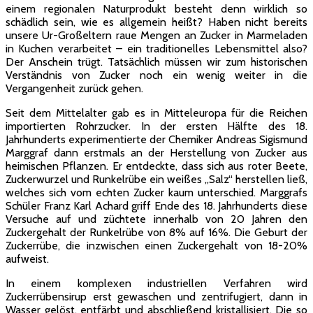
einem regionalen Naturprodukt besteht denn wirklich so
schädlich sein, wie es allgemein heißt? Haben nicht bereits
unsere Ur-Großeltern raue Mengen an Zucker in Marmeladen
in Kuchen verarbeitet – ein traditionelles Lebensmittel also?
Der Anschein trügt. Tatsächlich müssen wir zum historischen
Verständnis von Zucker noch ein wenig weiter in die
Vergangenheit zurück gehen.
Seit dem Mittelalter gab es in Mitteleuropa für die Reichen
importierten Rohrzucker. In der ersten Hälfte des 18.
Jahrhunderts experimentierte der Chemiker Andreas Sigismund
Marggraf dann erstmals an der Herstellung von Zucker aus
heimischen Pflanzen. Er entdeckte, dass sich aus roter Beete,
Zuckerwurzel und Runkelrübe ein weißes „Salz“ herstellen ließ,
welches sich vom echten Zucker kaum unterschied. Marggrafs
Schüler Franz Karl Achard griff Ende des 18. Jahrhunderts diese
Versuche auf und züchtete innerhalb von 20 Jahren den
Zuckergehalt der Runkelrübe von 8% auf 16%. Die Geburt der
Zuckerrübe, die inzwischen einen Zuckergehalt von 18-20%
aufweist.
In einem komplexen industriellen Verfahren wird
Zuckerrübensirup erst gewaschen und zentrifugiert, dann in
Wasser gelöst, entfärbt und abschließend kristallisiert. Die so