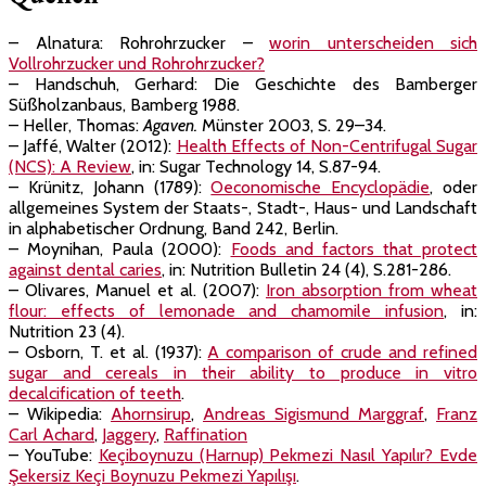
– Alnatura: Rohrohrzucker –
worin unterscheiden sich
Vollrohrzucker und Rohrohrzucker?
– Handschuh, Gerhard: Die Geschichte des Bamberger
Süßholzanbaus, Bamberg 1988.
– Heller, Thomas:
Agaven.
Münster 2003, S. 29–34.
– Jaffé, Walter (2012):
Health Effects of Non-Centrifugal Sugar
(NCS): A Review
, in: Sugar Technology 14, S.87-94.
– Krünitz, Johann (1789):
Oeconomische Encyclopädie
, oder
allgemeines System der Staats-, Stadt-, Haus- und Landschaft
in alphabetischer Ordnung, Band 242, Berlin.
– Moynihan, Paula (2000):
Foods and factors that protect
against dental caries
, in: Nutrition Bulletin 24 (4), S.281-286.
– Olivares, Manuel et al. (2007):
Iron absorption from wheat
flour: effects of lemonade and chamomile infusion
, in:
Nutrition 23 (4).
– Osborn, T. et al. (1937):
A comparison of crude and refined
sugar and cereals in their ability to produce in vitro
decalcification of teeth
.
– Wikipedia:
Ahornsirup
,
Andreas Sigismund Marggraf
,
Franz
Carl Achard
,
Jaggery
,
Raffination
– YouTube:
Keçiboynuzu (Harnup) Pekmezi Nasıl Yapılır? Evde
Şekersiz Keçi Boynuzu Pekmezi Yapılışı
.