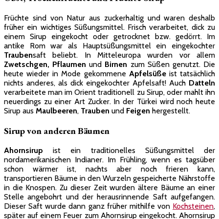
Früchte sind von Natur aus zuckerhaltig und waren deshalb
früher ein wichtiges Süßungsmittel. Frisch verarbeitet, dick zu
einem Sirup eingekocht oder getrocknet bzw. gedörrt. Im
antike Rom war als Hauptsüßungsmittel ein eingekochter
Trauben
saft beliebt. In Mitteleuropa wurden vor allem
Zwetschgen, Pflaumen
und
Birnen
zum Süßen genutzt. Die
heute wieder in Mode gekommene
Apfelsüße
ist tatsächlich
nichts anderes, als dick eingekochter Apfelsaft! Auch
Datteln
verarbeitete man im Orient traditionell zu Sirup, oder mahlt ihn
neuerdings zu einer Art Zucker. In der Türkei wird noch heute
Sirup aus
Maulbeeren
,
Trauben
und
Feigen
hergestellt.
Sirup von anderen Bäumen
Ahornsirup
ist ein traditionelles Süßungsmittel der
nordamerikanischen Indianer. Im Frühling, wenn es tagsüber
schon wärmer ist, nachts aber noch frieren kann,
transportieren Bäume in den Wurzeln gespeicherte Nährstoffe
in die Knospen. Zu dieser Zeit wurden ältere Bäume an einer
Stelle angebohrt und der herausrinnende Saft aufgefangen.
Dieser Saft wurde dann ganz früher mithilfe von
Kochsteinen
,
später auf einem Feuer zum Ahornsirup eingekocht. Ahornsirup