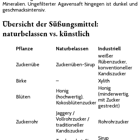
Mineralien. Ungefilterter Agavensaft hingegen ist dunkel und
geschmacksintensiv.
Übersicht der Süßungsmittel:
naturbelassen vs. künstlich
Pflanze
Naturbelassen
Industriell
weißer
Rübenzucker,
Zuckerrübe
Zuckerrüben-Sirup
konventioneller
Kandiszucker
Birke
–
Xylith
Honig
Honig
(minderwertig,
Blüten
(hochwertig),
mit Zucker
Kokosblütenzucker
gestreckt)
Jaggery /
Vollrohrzucker /
Zuckerrohr
Rohrohrzucker
traditioneller
Kandiszucker
Sirup