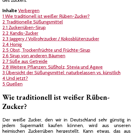
des Zuckers.
Inhalte
Verbergen
1
Wie traditionell ist weißer Rüben-Zucker?
2
Traditionelle Süßungsmittel
2.1
Zuckerrüben-Sirup
2.2
Kandis-Zucker
2.3
Jaggery / Vollrohrzucker / Kokosblütenzucker
2.4
Honig
2.5
Obst, Trockenfrüchte und Früchte-Sirup
2.6
Sirup von anderen Bäumen
2.7
Süße aus Getreide
2.8
Weitere Pflanzen: Süßholz, Stevia und Agave
3
Übersicht der Süßungsmittel: naturbelassen vs. künstlich
4
Und jetzt?
5
Quellen
Wie traditionell ist weißer Rüben-
Zucker?
Der weiße Zucker, den wir in Deutschland sehr günstig in
jedem Supermarkt kaufen können, wird aus unseren
heimischen Zuckerrüben hergestellt. Kann etwas, das aus