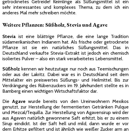
getrocknetes Getreide! Keimlinge als Süßungsmittel ist ein
sehr interessantes und komplexes Thema, zu dem ich ein
anderes Mal mehr schreiben möchte.
Weitere Pflanzen: Süßholz, Stevia und Agave
Stevia
ist eine blättrige Pflanze, die eine lange Tradition
südamerikanischen Indianern hat. Als frische oder getrocknete
Pflanze ist sie ein natürliches Süßungsmittel. Das in
Deutschland verkaufte Stevia-Extrakt ist jedoch ein chemisch
isoliertes Pulver – also ein stark verarbeitetes Lebensmittel.
Süßholz
kennen wir heutzutage nur noch aus Teemischungen
oder aus der Lakritz. Dabei war es in Deutschland seit dem
Mittelalter ein preiswertes Süßungs- und Heilmittel. Bis zur
Verdrängung des Rübenzuckers im 19. Jahrhundert stellte es in
Bamberg einen wichtigen Wirtschaftsfaktor dar.
Die
Agave
wurde bereits von den Ureinwohnern Mexikos
genutzt, zur Herstellung der fermentierten Getränken Pulque
und Mezcal/Tequilla. Zur Herstellung von Agavensirup wird der
aus Agaven natürlich gewonnene Saft erhitzt, bis er zu einem
Sirup eindickt. Ist der Saft hell und mild, dann wurde er vor
dem Erhitze gefiltert und ist ähnlich wie weißer Zucker arm an