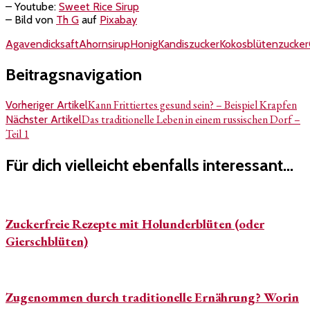
– Youtube:
Sweet Rice Sirup
– Bild von
Th G
auf
Pixabay
Agavendicksaft
Ahornsirup
Honig
Kandiszucker
Kokosblütenzucker
Beitragsnavigation
Kann Frittiertes gesund sein? – Beispiel Krapfen
Vorheriger Artikel
Das traditionelle Leben in einem russischen Dorf –
Nächster Artikel
Teil 1
Für dich vielleicht ebenfalls interessant...
Zuckerfreie Rezepte mit Holunderblüten (oder
Gierschblüten)
Zugenommen durch traditionelle Ernährung? Worin