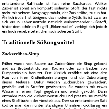
entstandene Raffinade ist fast reine Saccharose. Weißer
Zucker ist somit ein komplett isolierter Stoff, der fast nichts
mehr mit seinem Ausgangsprodukt, der Zuckerrübe, zu tun hat.
Ähnlich isoliert ist übrigens das moderne Xylith. Es ist zwar an
sich ein in Lebensmitteln natürlich vorkommender Süßstoff,
hinter dem schönen Begriff „Birkenzucker“ verbirgt sich jedoch
ein hoch verarbeiteter, chemisch isolierter Stoff.
Traditionelle Süßungsmittel
Zuckerrüben-Sirup
Früher wurde von Bauern aus Zuckerrüben ein Sirup gekocht
und als Brotaufstrich, zum Kochen oder zum Backen von
Pumpernickeln benutzt. Erst kürzlich erzählte mir eine alte
Frau von ihren Kindheitserinnerungen und der Zubereitung
dieser Melasse. Dafür wurden Zuckerrüben gewaschen,
geschält und in Streifen geschnitten. Sie wurden mit etwas
Wasser in einen Topf gegeben und weich gekocht. Dann
entnahm man die Zuckerrübenstücke und presste sie mithilfe
eines Stofftuchs oder -beutels aus. Den so entstandenen Saft
kochte man dann unter ständigem Umrühren dickflüssig ein