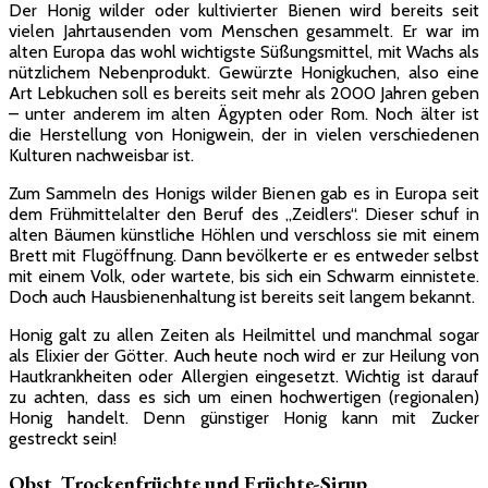
Der Honig wilder oder kultivierter Bienen wird bereits seit
vielen Jahrtausenden vom Menschen gesammelt. Er war im
alten Europa das wohl wichtigste Süßungsmittel, mit Wachs als
nützlichem Nebenprodukt. Gewürzte Honigkuchen, also eine
Art Lebkuchen soll es bereits seit mehr als 2000 Jahren geben
– unter anderem im alten Ägypten oder Rom. Noch älter ist
die Herstellung von Honigwein, der in vielen verschiedenen
Kulturen nachweisbar ist.
Zum Sammeln des Honigs wilder Bienen gab es in Europa seit
dem Frühmittelalter den Beruf des „Zeidlers“. Dieser schuf in
alten Bäumen künstliche Höhlen und verschloss sie mit einem
Brett mit Flugöffnung. Dann bevölkerte er es entweder selbst
mit einem Volk, oder wartete, bis sich ein Schwarm einnistete.
Doch auch Hausbienenhaltung ist bereits seit langem bekannt.
Honig galt zu allen Zeiten als Heilmittel und manchmal sogar
als Elixier der Götter. Auch heute noch wird er zur Heilung von
Hautkrankheiten oder Allergien eingesetzt. Wichtig ist darauf
zu achten, dass es sich um einen hochwertigen (regionalen)
Honig handelt. Denn günstiger Honig kann mit Zucker
gestreckt sein!
Obst, Trockenfrüchte und Früchte-Sirup