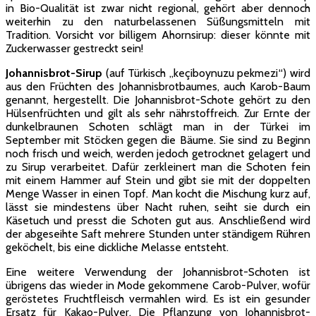
in Bio-Qualität ist zwar nicht regional, gehört aber dennoch
weiterhin zu den naturbelassenen Süßungsmitteln mit
Tradition. Vorsicht vor billigem Ahornsirup: dieser könnte mit
Zuckerwasser gestreckt sein!
Johannisbrot-Sirup
(auf Türkisch „keçiboynuzu pekmezi“) wird
aus den Früchten des Johannisbrotbaumes, auch Karob-Baum
genannt, hergestellt. Die Johannisbrot-Schote gehört zu den
Hülsenfrüchten und gilt als sehr nährstoffreich. Zur Ernte der
dunkelbraunen Schoten schlägt man in der Türkei im
September mit Stöcken gegen die Bäume. Sie sind zu Beginn
noch frisch und weich, werden jedoch getrocknet gelagert und
zu Sirup verarbeitet. Dafür zerkleinert man die Schoten fein
mit einem Hammer auf Stein und gibt sie mit der doppelten
Menge Wasser in einen Topf. Man kocht die Mischung kurz auf,
lässt sie mindestens über Nacht ruhen, seiht sie durch ein
Käsetuch und presst die Schoten gut aus. Anschließend wird
der abgeseihte Saft mehrere Stunden unter ständigem Rühren
geköchelt, bis eine dickliche Melasse entsteht.
Eine weitere Verwendung der Johannisbrot-Schoten ist
übrigens das wieder in Mode gekommene Carob-Pulver, wofür
geröstetes Fruchtfleisch vermahlen wird. Es ist ein gesunder
Ersatz für Kakao-Pulver. Die Pflanzung von Johannisbrot-