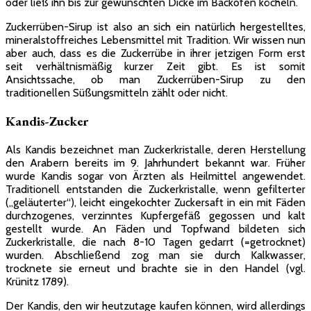
oder ließ ihn bis zur gewünschten Dicke im Backofen köcheln.
Zuckerrüben-Sirup ist also an sich ein natürlich hergestelltes,
mineralstoffreiches Lebensmittel mit Tradition. Wir wissen nun
aber auch, dass es die Zuckerrübe in ihrer jetzigen Form erst
seit verhältnismäßig kurzer Zeit gibt. Es ist somit
Ansichtssache, ob man Zuckerrüben-Sirup zu den
traditionellen Süßungsmitteln zählt oder nicht.
Kandis-Zucker
Als Kandis bezeichnet man Zuckerkristalle, deren Herstellung
den Arabern bereits im 9. Jahrhundert bekannt war. Früher
wurde Kandis sogar von Ärzten als Heilmittel angewendet.
Traditionell entstanden die Zuckerkristalle, wenn gefilterter
(„geläuterter“), leicht eingekochter Zuckersaft in ein mit Fäden
durchzogenes, verzinntes Kupfergefäß gegossen und kalt
gestellt wurde. An Fäden und Topfwand bildeten sich
Zuckerkristalle, die nach 8-10 Tagen gedarrt (=getrocknet)
wurden. Abschließend zog man sie durch Kalkwasser,
trocknete sie erneut und brachte sie in den Handel (vgl.
Krünitz 1789).
Der Kandis, den wir heutzutage kaufen können, wird allerdings