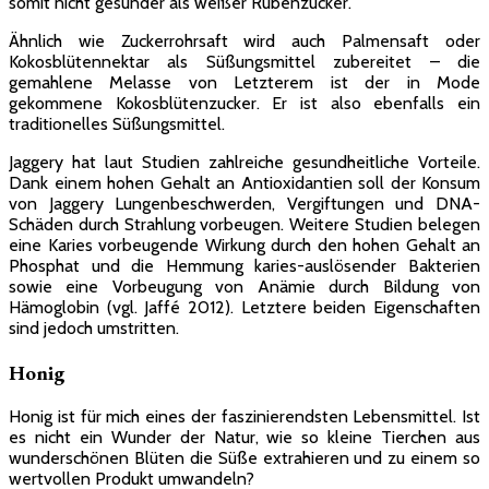
somit nicht gesünder als weißer Rübenzucker.
Ähnlich wie Zuckerrohrsaft wird auch Palmensaft oder
Kokosblütennektar als Süßungsmittel zubereitet – die
gemahlene Melasse von Letzterem ist der in Mode
gekommene Kokosblütenzucker. Er ist also ebenfalls ein
traditionelles Süßungsmittel.
Jaggery hat laut Studien zahlreiche gesundheitliche Vorteile.
Dank einem hohen Gehalt an Antioxidantien soll der Konsum
von Jaggery Lungenbeschwerden, Vergiftungen und DNA-
Schäden durch Strahlung vorbeugen. Weitere Studien belegen
eine Karies vorbeugende Wirkung durch den hohen Gehalt an
Phosphat und die Hemmung karies-auslösender Bakterien
sowie eine Vorbeugung von Anämie durch Bildung von
Hämoglobin (vgl. Jaffé 2012). Letztere beiden Eigenschaften
sind jedoch umstritten.
Honig
Honig ist für mich eines der faszinierendsten Lebensmittel. Ist
es nicht ein Wunder der Natur, wie so kleine Tierchen aus
wunderschönen Blüten die Süße extrahieren und zu einem so
wertvollen Produkt umwandeln?