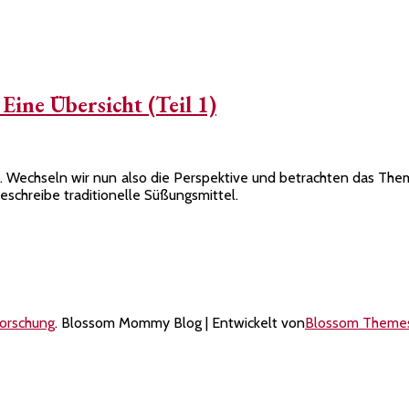
Eine Übersicht (Teil 1)
er
Wechseln wir nun also die Perspektive und betrachten das Thema m
schreibe traditionelle Süßungsmittel.
tionelle
ngsmittel
sicht
forschung
.
Blossom Mommy Blog | Entwickelt von
Blossom Theme