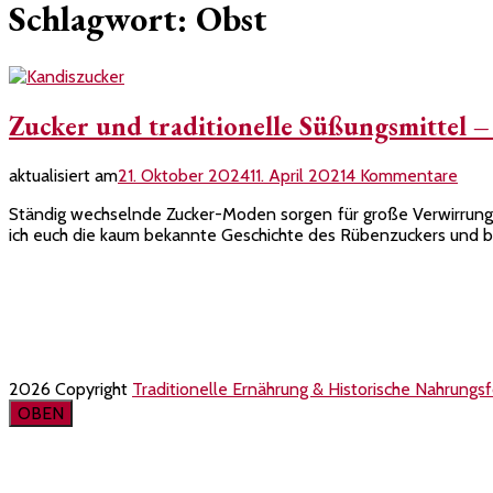
Schlagwort:
Obst
Zucker und traditionelle Süßungsmittel – 
zu
aktualisiert am
21. Oktober 2024
11. April 2021
4 Kommentare
Zuck
Ständig wechselnde Zucker-Moden sorgen für große Verwirrung. 
und
ich euch die kaum bekannte Geschichte des Rübenzuckers und be
tradi
Süßu
Kontakt
–
Eine
Impressum
Über
(Teil
Datenschutzerklärung
1)
2026 Copyright
Traditionelle Ernährung & Historische Nahrungs
OBEN