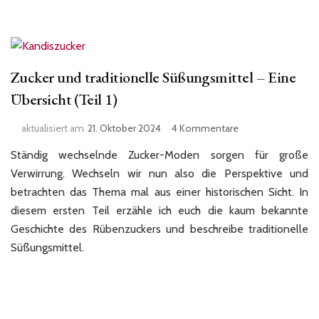
Zucker und traditionelle Süßungsmittel – Eine
Übersicht (Teil 1)
zu
aktualisiert am
21. Oktober 2024
4 Kommentare
Zucker
Ständig wechselnde Zucker-Moden sorgen für große
und
traditionelle
Verwirrung. Wechseln wir nun also die Perspektive und
Süßungsmittel
betrachten das Thema mal aus einer historischen Sicht. In
–
diesem ersten Teil erzähle ich euch die kaum bekannte
Eine
Geschichte des Rübenzuckers und beschreibe traditionelle
Übersicht
Süßungsmittel.
(Teil
1)