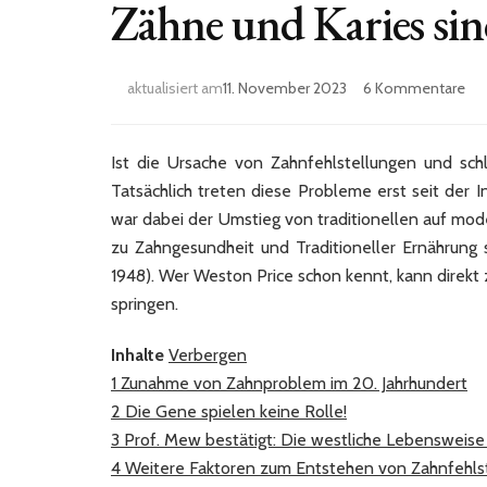
Zähne und Karies sin
zu
aktualisiert am
11. November 2023
6 Kommentare
Ur
vo
Zah
Ist die Ursache von Zahnfehlstellungen und schl
Kr
Tatsächlich treten diese Probleme erst seit der I
Zä
war dabei der Umstieg von traditionellen auf mo
un
zu Zahngesundheit und Traditioneller Ernährung
Kar
sin
1948). Wer Weston Price schon kennt, kann direkt
kei
springen.
Zuf
Inhalte
Verbergen
1
Zunahme von Zahnproblem im 20. Jahrhundert
2
Die Gene spielen keine Rolle!
3
Prof. Mew bestätigt: Die westliche Lebensweise 
4
Weitere Faktoren zum Entstehen von Zahnfehls