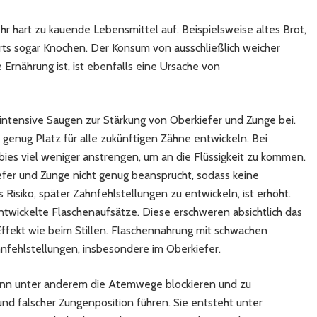
ehr hart zu kauende Lebensmittel auf. Beispielsweise altes Brot,
ts sogar Knochen. Der Konsum von ausschließlich weicher
 Ernährung ist, ist ebenfalls eine Ursache von
 intensive Saugen zur Stärkung von Oberkiefer und Zunge bei.
 genug Platz für alle zukünftigen Zähne entwickeln. Bei
ies viel weniger anstrengen, um an die Flüssigkeit zu kommen.
fer und Zunge nicht genug beansprucht, sodass keine
 Risiko, später Zahnfehlstellungen zu entwickeln, ist erhöht.
ntwickelte Flaschenaufsätze. Diese erschweren absichtlich das
Effekt wie beim Stillen. Flaschennahrung mit schwachen
hnfehlstellungen, insbesondere im Oberkiefer.
nn unter anderem die Atemwege blockieren und zu
 falscher Zungenposition führen. Sie entsteht unter