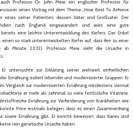
auch Professor Dr. John Mew, ein englischer Professor für
 Vancouver einen Vortrag mit dem Thema „How Best To Achieve
der eines seiner Patienten, dessen Vater und Großvater. Der
 Indien nach England eingewandert und wies eine gute
 bereits eine leichte Unterentwicklung des Kiefers. Der Enkel
 einen so stark unterentwickelten Kiefer auf, dass ihm zu einer
o
ab Minute 23:32). Professor Mew sieht die Ursache in
s.
r untersuchte zur Erklärung seiner weltweit einheitlichen
 Ernährung isoliert lebender und modernisierter Gruppen. Er
l im Vergleich zur modernisierten Ernährung mindestens viermal
eobachtete er mehr als zehnmal so viele fettlösliche Vitamine.
ährstoffreiche Ernährung zur Verhinderung von Krankheiten wie
s konnte Price erstmals belegen, dass es einen Zusammenhang
tur sowie Ernährung gibt. Er konnte beweisen, dass Karies und
 keine rein genetische Ursache haben.