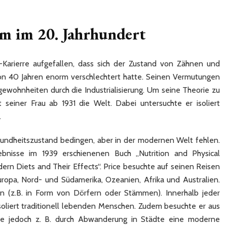
m im 20. Jahrhundert
-Karierre aufgefallen, dass sich der Zustand von Zähnen und
on 40 Jahren enorm verschlechtert hatte. Seinen Vermutungen
gewohnheiten durch die Industrialisierung. Um seine Theorie zu
seiner Frau ab 1931 die Welt. Dabei untersuchte er isoliert
.
sundheitszustand bedingen, aber in der modernen Welt fehlen.
bnisse im 1939 erschienenen Buch „Nutrition and Physical
rn Diets and Their Effects“. Price besuchte auf seinen Reisen
uropa, Nord- und Südamerika, Ozeanien, Afrika und Australien.
n (z.B. in Form von Dörfern oder Stämmen). Innerhalb jeder
oliert traditionell lebenden Menschen. Zudem besuchte er aus
ie jedoch z. B. durch Abwanderung in Städte eine moderne