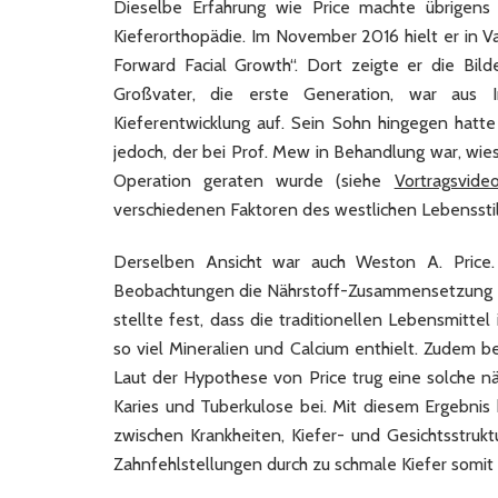
Dieselbe Erfahrung wie Price machte übrigens 
Kieferorthopädie. Im November 2016 hielt er in
Forward Facial Growth“. Dort zeigte er die Bil
Großvater, die erste Generation, war aus
Kieferentwicklung auf. Sein Sohn hingegen hatte
jedoch, der bei Prof. Mew in Behandlung war, wies
Operation geraten wurde (siehe
Vortragsvide
verschiedenen Faktoren des westlichen Lebensstil
Derselben Ansicht war auch Weston A. Price. E
Beobachtungen die Nährstoff-Zusammensetzung der
stellte fest, dass die traditionellen Lebensmitte
so viel Mineralien und Calcium enthielt. Zudem b
Laut der Hypothese von Price trug eine solche n
Karies und Tuberkulose bei. Mit diesem Ergebni
zwischen Krankheiten, Kiefer- und Gesichtsstruk
Zahnfehlstellungen durch zu schmale Kiefer somit