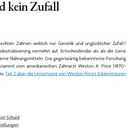
d kein Zufall
sache
n
nfehlstellungen:
echten Zähnen wirklich nur Genetik und unglücklicher Zufall?
umme
ndustrialisierung vermehrt auf. Entscheidender als als die Gene
hne
derne Nahrungsmitteln. Die gegenwärtig bekannteste Forschung
d
 stammt vom amerikanischen Zahnarzt Weston A. Price (1870-
ies
d
 zu
Teil 2 über die Umsetzung von Weston Price’s Erkenntnissen
n
all
ist Schuld
tellungen