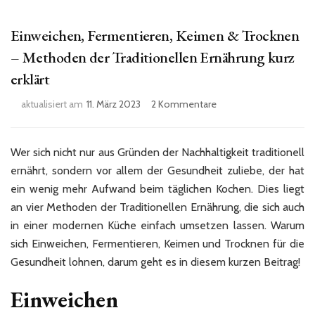
Einweichen, Fermentieren, Keimen & Trocknen
– Methoden der Traditionellen Ernährung kurz
erklärt
zu
aktualisiert am
11. März 2023
2 Kommentare
Einweichen,
Fermentieren,
Keimen
Wer sich nicht nur aus Gründen der Nachhaltigkeit traditionell
&
ernährt, sondern vor allem der Gesundheit zuliebe, der hat
Trocknen
ein wenig mehr Aufwand beim täglichen Kochen. Dies liegt
–
an vier Methoden der Traditionellen Ernährung, die sich auch
Methoden
der
in einer modernen Küche einfach umsetzen lassen. Warum
Traditionellen
sich Einweichen, Fermentieren, Keimen und Trocknen für die
Ernährung
Gesundheit lohnen, darum geht es in diesem kurzen Beitrag!
kurz
erklärt
Einweichen