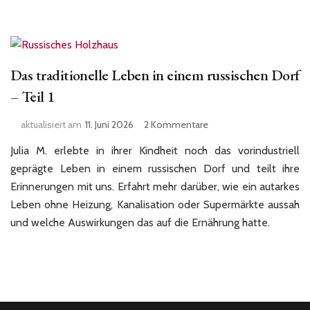
Das traditionelle Leben in einem russischen Dorf
– Teil 1
zu
aktualisiert am
11. Juni 2026
2 Kommentare
Das
Julia M. erlebte in ihrer Kindheit noch das vorindustriell
traditionelle
Leben
geprägte Leben in einem russischen Dorf und teilt ihre
in
Erinnerungen mit uns. Erfahrt mehr darüber, wie ein autarkes
einem
Leben ohne Heizung, Kanalisation oder Supermärkte aussah
russischen
und welche Auswirkungen das auf die Ernährung hatte.
Dorf
–
Teil
1