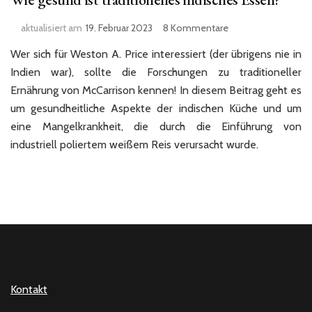
zu
aktualisiert am
19. Februar 2023
8 Kommentare
Wie
Wer sich für Weston A. Price interessiert (der übrigens nie in
gesund
ist
Indien war), sollte die Forschungen zu traditioneller
traditionelles
Ernährung von McCarrison kennen! In diesem Beitrag geht es
indisches
um gesundheitliche Aspekte der indischen Küche und um
Essen?
eine Mangelkrankheit, die durch die Einführung von
industriell poliertem weißem Reis verursacht wurde.
Kontakt