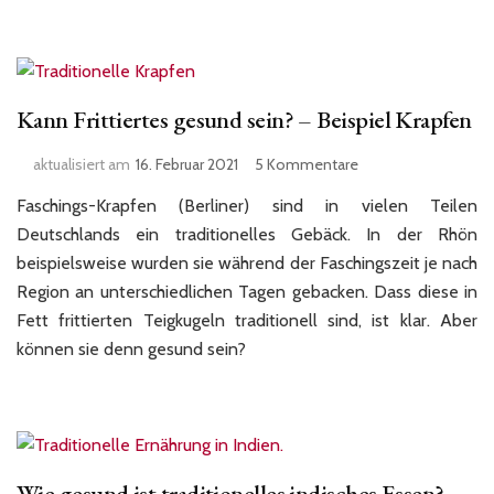
Kann Frittiertes gesund sein? – Beispiel Krapfen
zu
aktualisiert am
16. Februar 2021
5 Kommentare
Kann
Faschings-Krapfen (Berliner) sind in vielen Teilen
Frittiertes
gesund
Deutschlands ein traditionelles Gebäck. In der Rhön
sein?
beispielsweise wurden sie während der Faschingszeit je nach
–
Region an unterschiedlichen Tagen gebacken. Dass diese in
Beispiel
Fett frittierten Teigkugeln traditionell sind, ist klar. Aber
Krapfen
können sie denn gesund sein?
Wie gesund ist traditionelles indisches Essen?