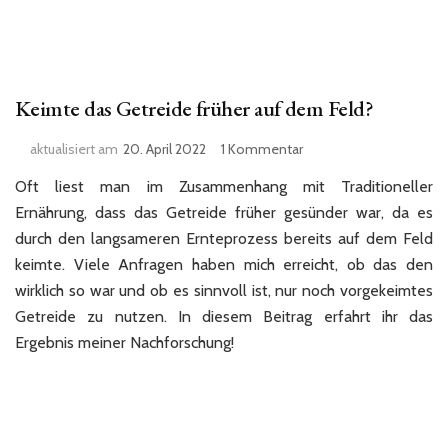
Keimte das Getreide früher auf dem Feld?
zu
aktualisiert am
20. April 2022
1 Kommentar
Keimte
Oft liest man im Zusammenhang mit Traditioneller
das
Getreide
Ernährung, dass das Getreide früher gesünder war, da es
früher
durch den langsameren Ernteprozess bereits auf dem Feld
auf
keimte. Viele Anfragen haben mich erreicht, ob das den
dem
wirklich so war und ob es sinnvoll ist, nur noch vorgekeimtes
Feld?
Getreide zu nutzen. In diesem Beitrag erfahrt ihr das
Ergebnis meiner Nachforschung!