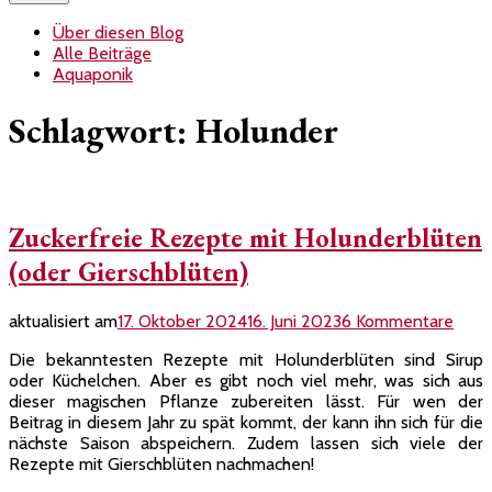
Über diesen Blog
Alle Beiträge
Aquaponik
Schlagwort:
Holunder
Zuckerfreie Rezepte mit Holunderblüten
(oder Gierschblüten)
zu
aktualisiert am
17. Oktober 2024
16. Juni 2023
6 Kommentare
Zucke
Die bekanntesten Rezepte mit Holunderblüten sind Sirup
Reze
oder Küchelchen. Aber es gibt noch viel mehr, was sich aus
mit
dieser magischen Pflanze zubereiten lässt. Für wen der
Holu
Beitrag in diesem Jahr zu spät kommt, der kann ihn sich für die
(oder
nächste Saison abspeichern. Zudem lassen sich viele der
Giers
Rezepte mit Gierschblüten nachmachen!