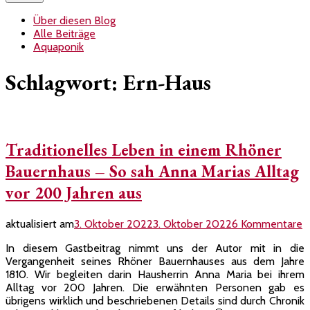
Über diesen Blog
Alle Beiträge
Aquaponik
Schlagwort:
Ern-Haus
Traditionelles Leben in einem Rhöner
Bauernhaus – So sah Anna Marias Alltag
vor 200 Jahren aus
z
aktualisiert am
3. Oktober 2022
3. Oktober 2022
6 Kommentare
T
In diesem Gastbeitrag nimmt uns der Autor mit in die
L
Vergangenheit seines Rhöner Bauernhauses aus dem Jahre
in
1810. Wir begleiten darin Hausherrin Anna Maria bei ihrem
e
Alltag vor 200 Jahren. Die erwähnten Personen gab es
R
übrigens wirklich und beschriebenen Details sind durch Chronik
B