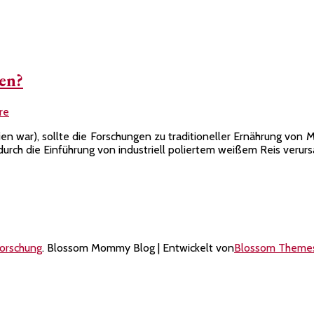
sen?
zu
re
Wie
ndien war), sollte die Forschungen zu traditioneller Ernährung vo
gesund
urch die Einführung von industriell poliertem weißem Reis verurs
ist
traditionelles
indisches
Essen?
forschung
.
Blossom Mommy Blog | Entwickelt von
Blossom Theme